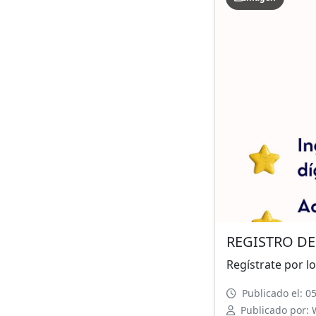
REGISTRO DE
Regístrate por lo
Publicado el: 0
Publicado por: